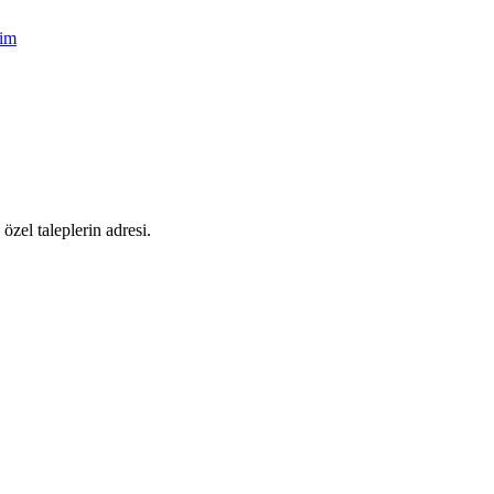
şim
zel taleplerin adresi.