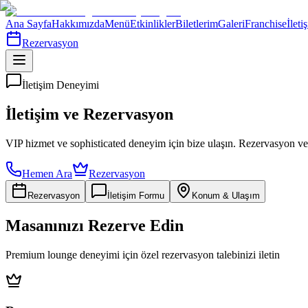
Ana Sayfa
Hakkımızda
Menü
Etkinlikler
Biletlerim
Galeri
Franchise
İleti
Rezervasyon
İletişim Deneyimi
İletişim ve Rezervasyon
VIP hizmet
ve sophisticated deneyim için bize ulaşın. Rezervasyon ve ö
Hemen Ara
Rezervasyon
Rezervasyon
İletişim Formu
Konum & Ulaşım
Masanınızı Rezerve Edin
Premium lounge deneyimi için özel rezervasyon talebinizi iletin