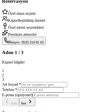
Rezervasyon
Özel masa seçimi
Kişiselleştirilmiş hizmet
Özel menü seçenekleri
Premium atmosfer
İleişim: 0533 214 81 63
Adım
1
/ 3
Kişisel bilgiler
1
2
3
Ad Soyad *
Telefon *
E-posta (opsiyonel)
Geri
İleri