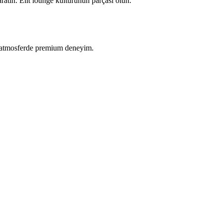
ratın. Elit lounge kültürünün parçası olun.
ike atmosferde premium deneyim.