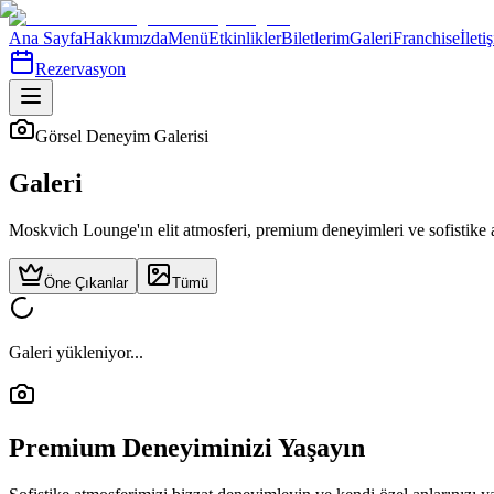
Ana Sayfa
Hakkımızda
Menü
Etkinlikler
Biletlerim
Galeri
Franchise
İleti
Rezervasyon
Görsel Deneyim Galerisi
Galeri
Moskvich Lounge'ın
elit atmosferi
, premium deneyimleri ve sofistike a
Öne Çıkanlar
Tümü
Galeri yükleniyor...
Premium Deneyiminizi Yaşayın