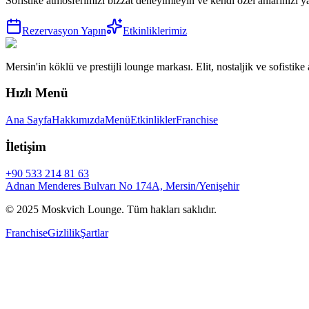
Sofistike atmosferimizi bizzat deneyimleyin ve kendi özel anlarınızı ya
Rezervasyon Yapın
Etkinliklerimiz
Mersin'in köklü ve prestijli lounge markası. Elit, nostaljik ve sofist
Hızlı Menü
Ana Sayfa
Hakkımızda
Menü
Etkinlikler
Franchise
İletişim
+90 533 214 81 63
Adnan Menderes Bulvarı No 174A, Mersin/Yenişehir
©
2025
Moskvich Lounge. Tüm hakları saklıdır.
Franchise
Gizlilik
Şartlar