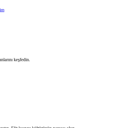
şim
nlarını keşfedin.